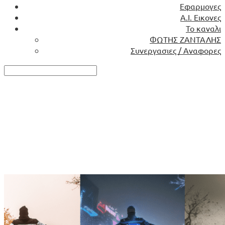
Εφαρμογες
Α.Ι. Εικονες
Το καναλι
ΦΩΤΗΣ ΖΑΝΤΑΛΗΣ
Συνεργασιες / Αναφορες
Tag
text-to-image