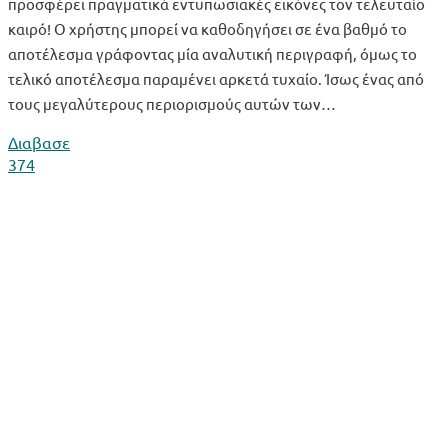
προσφέρει πραγματικά εντυπωσιακές εικόνες τον τελευταίο
καιρό! Ο χρήστης μπορεί να καθοδηγήσει σε ένα βαθμό το
αποτέλεσμα γράφοντας μία αναλυτική περιγραφή, όμως το
τελικό αποτέλεσμα παραμένει αρκετά τυχαίο. Ίσως ένας από
τους μεγαλύτερους περιορισμούς αυτών των…
Διαβασε
374
Tech to me About it
Καλωσήρθες στην σελίδα του Tech to me About it! Εδώ
μπορείς να βρεις άρθρα για τεχνολογικά νέα, επιδείξεις και
επεξηγήσεις διάφορων διαδραστικών εφαρμογών, tutorials,
και εντυπωσιακά έργα τέχνης που δημιουργήθηκαν με την
βοήθεια της Τεχνητής Νοημοσύνης!
Tags