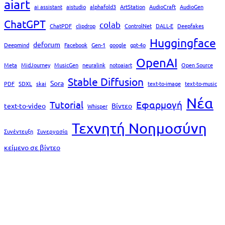
aiart
ai assistant
aistudio
alphafold3
ArtStation
AudioCraft
AudioGen
ChatGPT
colab
ChatPDF
clipdrop
ControlNet
DALL-E
Deepfakes
Huggingface
deforum
Deepmind
Facebook
Gen-1
google
gpt-4o
OpenAI
Meta
MidJourney
MusicGen
neuralink
notoaiart
Open Source
Stable Diffusion
Sora
PDF
SDXL
skai
text-to-image
text-to-music
Νέα
Tutorial
Εφαρμογή
text-to-video
Βίντεο
Whisper
Τεχνητή Νοημοσύνη
Συνέντευξη
Συνεργασία
κείμενο σε βίντεο