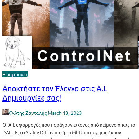
Εφαρμογες
Αποκτήστε τον Έλεγχο στις Α.Ι.
Δημιουργίες σας!
Φώτης Ζανταλής
March 13, 2023
Οι Α.Ι. εφαρμογές που παράγουν εικόνες από κείμενο όπως το
DALL-E, το Stable Diffusion, ή το MidJourney, μας έχουν